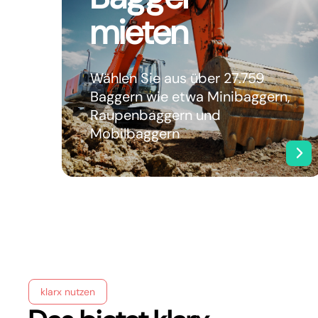
mieten
Wählen Sie aus über 27.759
Baggern wie etwa Minibaggern,
Raupenbaggern und
Mobilbaggern
klarx nutzen