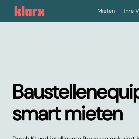
Mieten
Ihre V
Baustellenequ
smart mieten
Durch KI und intelligente Prozesse reduziert 