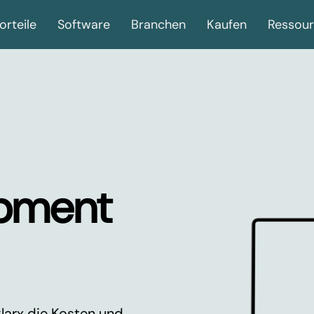
orteile
Software
Branchen
Kaufen
Ressou
ipment
klarx die Kosten und