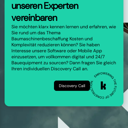
unseren Experten
vereinbaren
Sie möchten klarx kennen lernen und erfahren, wie
Sie rund um das Thema
Baumaschinenbeschaffung Kosten und
Komplexität reduzieren können? Sie haben
Interesse unsere Software oder Mobile App
einzusetzen, um vollkommen digital und 24/7
Bauequipment zu sourcen? Dann fragen Sie gleich
Ihren individuellen Discovery Call an.
Discovery Call