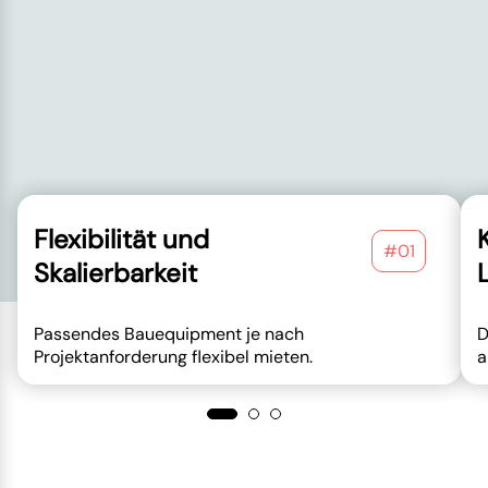
Flexibilität und
#01
Skalierbarkeit
Passendes Bauequipment je nach
D
Projektanforderung flexibel mieten.
a