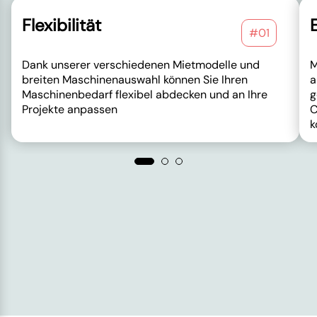
Flexibilität
#01
Dank unserer verschiedenen Mietmodelle und
M
breiten Maschinenauswahl können Sie Ihren
a
Maschinenbedarf flexibel abdecken und an Ihre
g
Projekte anpassen
C
k